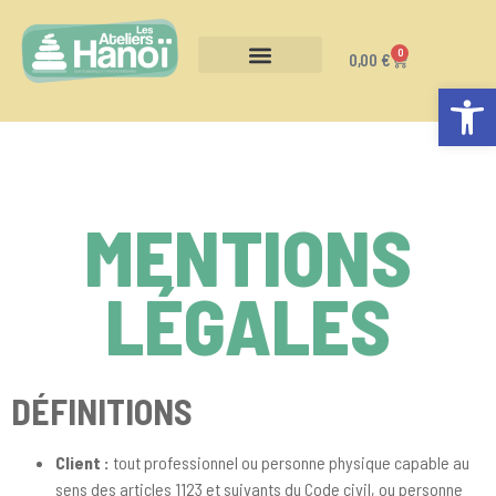
0
0,00
€
Ouvrir la
CALENDRIER ET INSCRIPTION
MENTIONS
LÉGALES
DÉFINITIONS
Client :
tout professionnel ou personne physique capable au
sens des articles 1123 et suivants du Code civil, ou personne